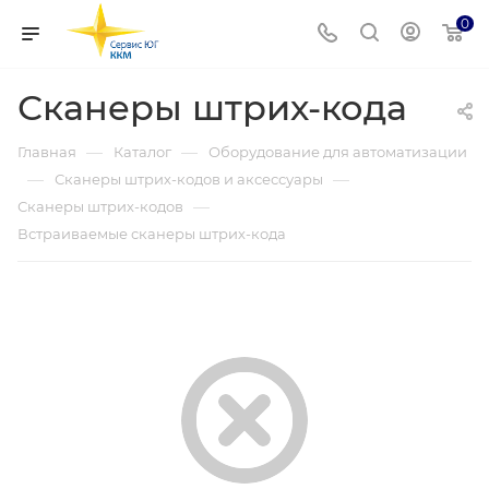
0
Сканеры штрих-кода
—
—
Главная
Каталог
Оборудование для автоматизации
—
—
Сканеры штрих-кодов и аксессуары
—
Сканеры штрих-кодов
Встраиваемые сканеры штрих-кода