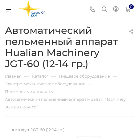
0
Автоматический
пельменный аппарат
Hualian Machinery
JGT-60 (12-14 гр.)
—
—
—
Главная
Каталог
Пищевое оборудование
—
Электро-механическое оборудование
—
Пельменные аппараты
Автоматический пельменный аппарат Hualian Machinery
JGT-60 (12-14 гр.)
Артикул:
JGT-60 (12-14 гр.)