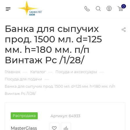
0
Банка для сыпучих
прод. 1500 мл. d=125
мм. h=180 мм. п/п
Винтаж Рс /1/28/
—
—
—
Главная
Каталог
Посуда и аксессуары
—
Посуда для подачи
Банка для сыпучих прод. 1500 мл. d=125 мм. h=180 мм. п/п
Винтаж Рс /1/28/
Распродажа
Артикул:
64933
MasterGlass