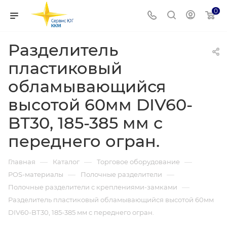
0
Разделитель
пластиковый
обламывающийся
высотой 60мм DIV60-
BТ30, 185-385 мм с
переднего огран.
—
—
—
Главная
Каталог
Торговое оборудование
—
—
POS-материалы
Полочные разделители
—
Полочные разделители с креплениями-замками
Разделитель пластиковый обламывающийся высотой 60мм
DIV60-BТ30, 185-385 мм с переднего огран.