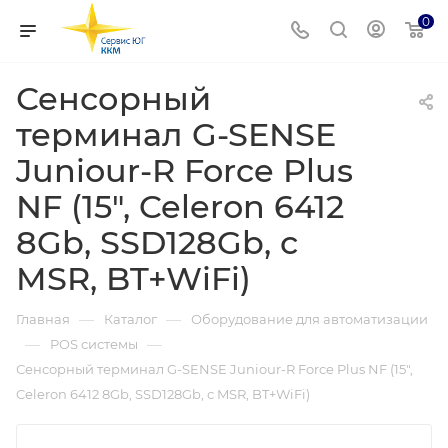
0
Сенсорный
терминал G-SENSE
Juniour-R Force Plus
NF (15", Celeron 6412
8Gb, SSD128Gb, с
MSR, BT+WiFi)
—
—
Главная
Каталог
Оборудование для автоматизации
—
—
POS системы
Сенсорный терминал G-SENSE Juniour-R Force Plus NF (15",
Celeron 6412 8Gb, SSD128Gb, с MSR, BT+WiFi)