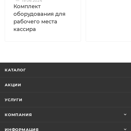
—
19.06.2024
(внешний): DC 12V/5A (AC 100V~240V, 60W)
Комплект
оборудования для
рабочего места
кассира
КАТАЛОГ
АКЦИИ
УСЛУГИ
КОМПАНИЯ
ИНФОРМАЦИЯ