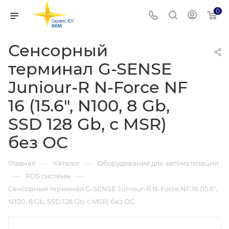
0
Сенсорный
терминал G-SENSE
Juniour-R N-Force NF
16 (15.6", N100, 8 Gb,
SSD 128 Gb, с MSR)
без ОС
—
—
Главная
Каталог
Оборудование для автоматизации
—
—
POS системы
Сенсорный терминал G-SENSE Juniour-R N-Force NF 16 (15.6",
N100, 8 Gb, SSD 128 Gb, с MSR) без ОС