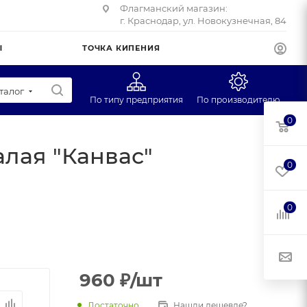
Флагманский магазин:
г. Краснодар, ул. Новокузнечная, 84
Ы
ТОЧКА КИПЕНИЯ
талог
По типу предприятия
По производителю
0
Супермаркеты
Клеверенс
лая "Канвас"
Учебные заведения
INDOKOR
0
Фуд-трак
UNITE
CMA
0
RESTOLA
960
₽
/шт
Достаточно
Нашли дешевле?