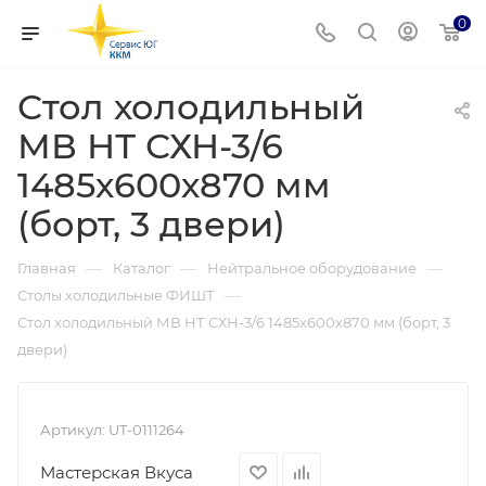
0
Стол холодильный
МВ НТ СХН-3/6
1485х600х870 мм
(борт, 3 двери)
—
—
—
Главная
Каталог
Нейтральное оборудование
—
Столы холодильные ФИШТ
Стол холодильный МВ НТ СХН-3/6 1485х600х870 мм (борт, 3
двери)
Артикул:
UT-0111264
Мастерская Вкуса