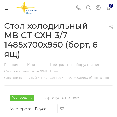
0
Стол холодильный
МВ СТ СХН-3/7
1485х700х950 (борт, 6
ящ)
—
—
—
Главная
Каталог
Нейтральное оборудование
—
Столы холодильные ФИШТ
Стол холодильный МВ СТ СХН-3/7 1485х700х950 (борт, 6 ящ)
Распродажа
Артикул:
UT-0126961
Мастерская Вкуса