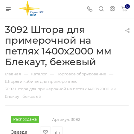
0
3092 Штора для
примерочной на
петлях 1400х2000 мм
Блекаут, бежевый
—
—
—
Главная
Каталог
Торговое оборудование
—
Шторы и кабины для примерочных
3092 Штора для примерочной на петлях 1400х2000 мм
Блекаут, бежевый
Распродажа
Артикул:
3092
Звезда