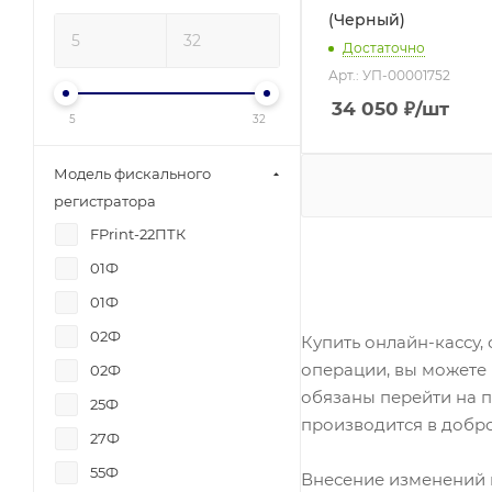
(Черный)
Достаточно
Арт.: УП-00001752
34 050
₽
/шт
5
32
Модель фискального
регистратора
FPrint-22ПТК
01Ф
01Ф
02Ф
Купить онлайн-кассу
операции, вы можете 
02Ф
обязаны перейти на 
25Ф
производится в добр
27Ф
55Ф
Внесение изменений в