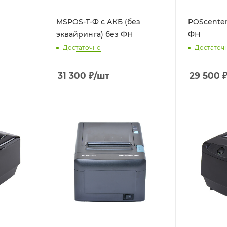
MSPOS-T-Ф с АКБ (без
POScenter
эквайринга) без ФН
ФН
Достаточно
Достаточ
31 300
₽
/шт
29 500