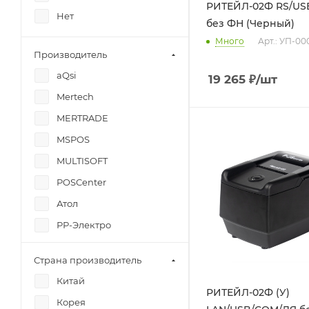
РИТЕЙЛ-02Ф RS/US
Нет
без ФН (Черный)
Много
Арт.: УП-00
Производитель
aQsi
19 265
₽
/шт
Mertech
MERTRADE
MSPOS
MULTISOFT
POSCenter
Атол
РР-Электро
Штрих-М (ЦОР АЙЛЕКС)
Страна производитель
Эвотор
Китай
РИТЕЙЛ-02Ф (У)
Корея