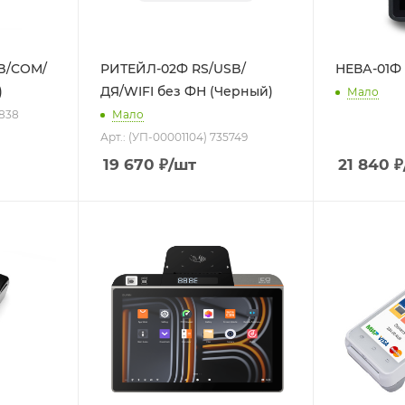
B/COM/
РИТЕЙЛ-02Ф RS/USB/
НЕВА-01Ф
)
ДЯ/WIFI без ФН (Черный)
Мало
4838
Мало
Арт.: (УП-00001104) 735749
19 670
₽
/шт
21 840
₽