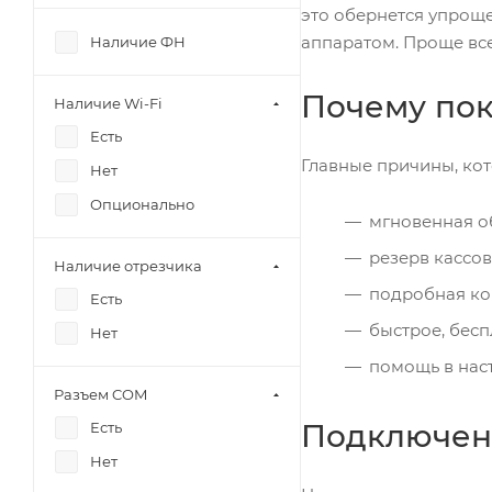
это обернется упрощ
77Ф
аппаратом. Проще все
Наличие ФН
КОМБО
01ФМ
Почему пок
Наличие Wi-Fi
1Ф
Есть
30Ф
Главные причины, кот
Нет
35Ф
Опционально
55 v2 Ф
мгновенная о
03ФМ
резерв кассов
Наличие отрезчика
подробная ко
Есть
быстрое, бес
Нет
помощь в нас
Разъем COM
Подключени
Есть
Нет