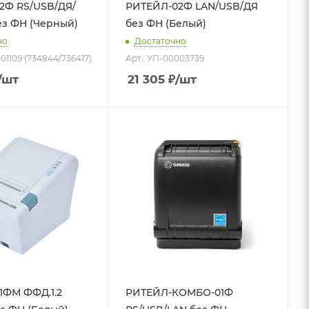
2Ф RS/USB/ДЯ/
РИТЕЙЛ-02Ф LAN/USB/ДЯ
ез ФН (Черный)
без ФН (Белый)
но
Достаточно
01109 (734844/736417)
Арт.: УП-00003739
/шт
21 305
₽
/шт
1ФМ ФФД.1.2
РИТЕЙЛ-КОМБО-01Ф