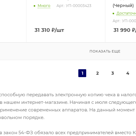
(Черный)
Много
Арт.: УП-00003423
Достаточ
Арт.: УП-000
31 310
₽
/шт
31 990
₽
ПОКАЗАТЬ ЕЩЕ
1
2
3
4
, способную передавать электронную копию чека в нало
в нашем интернет-магазине. Начиная с июля следующег
применение современных аппаратов. На данный момент 
овольном порядке.
 закон 54-ФЗ обязало всех предпринимателей вместо КК