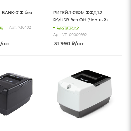
 BANK-01Ф без
РИТЕЙЛ-01ФМ ФФД.1.2
RS/USB без ФН (Черный)
но
Арт.: 736402
Достаточно
Арт.: УП-00000992
₽
/шт
31 990
₽
/шт