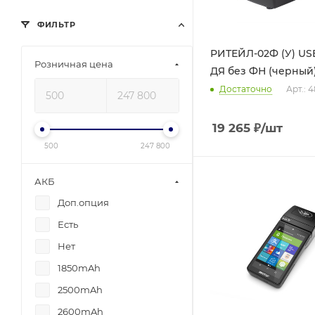
ФИЛЬТР
РИТЕЙЛ-02Ф (У) US
Розничная цена
ДЯ без ФН (черный
Достаточно
Арт.: 
19 265
₽
/шт
500
247 800
АКБ
Доп.опция
Есть
Нет
1850mAh
2500mAh
2600mAh