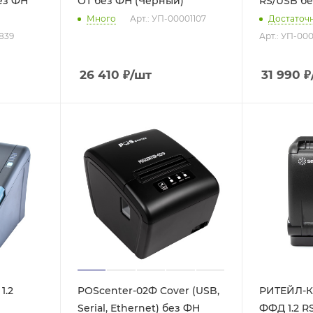
ез ФН
ОТ без ФН (Черный)
RS/USB бе
Много
Арт.: УП-00001107
Достаточ
4839
Арт.: УП-00
26 410
₽
/шт
31 990
₽
1.2
POScenter-02Ф Cover (USB,
РИТЕЙЛ-К
Serial, Ethernet) без ФН
ФФД 1.2 R