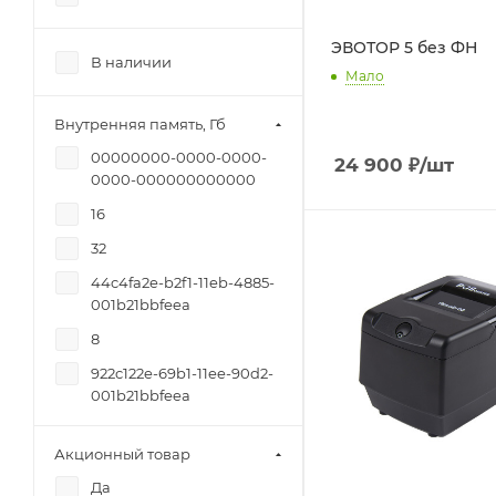
ЭВОТОР 5 без ФН
В наличии
Мало
Внутренняя память, Гб
00000000-0000-0000-
24 900
₽
/шт
0000-000000000000
16
32
44c4fa2e-b2f1-11eb-4885-
001b21bbfeea
8
922c122e-69b1-11ee-90d2-
001b21bbfeea
fc0f6cd3-bb04-11f0-a6ae-
9c69b4645bb1
Акционный товар
Да