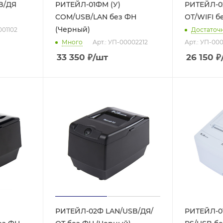
B/ДЯ
РИТЕЙЛ-01ФM (У)
РИТЕЙЛ-0
COM/USB/LAN без ФН
ОТ/WIFI б
(Черный)
001102
Достаточ
Много
Арт.: УП-00002212
Арт.: УП-000
33 350
₽
/шт
26 150
₽
РИТЕЙЛ-02Ф LAN/USB/ДЯ/
РИТЕЙЛ-0