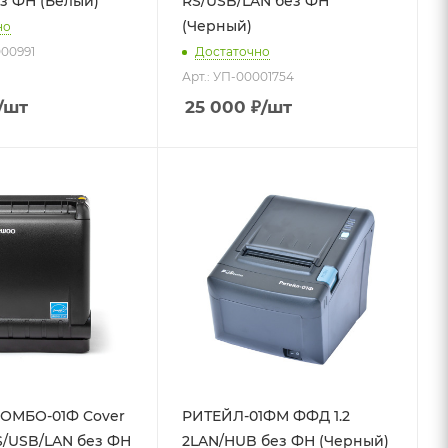
з ФН (Белый)
RS/USB/LAN без ФН
(Черный)
но
000991
Достаточно
Арт.: УП-00001754
/шт
25 000
₽
/шт
ОМБО-01Ф Cover
РИТЕЙЛ-01ФМ ФФД 1.2
S/USB/LAN без ФН
2LAN/HUB без ФН (Черный)