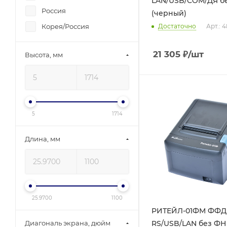
LAN/USB/COM/ДЯ б
Россия
(черный)
Корея/Россия
Достаточно
Арт.: 
21 305
₽
/шт
Высота, мм
5
1714
Длина, мм
25.9700
1100
РИТЕЙЛ-01ФМ ФФД 
RS/USB/LAN без ФН
Диагональ экрана, дюйм