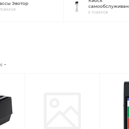
Киоск
ассы Эвотор
самообслуживан
 ТОВАРОВ
6 ТОВАРОВ
е)