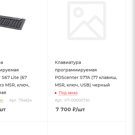
ра
Клавиатура
ируемая
программируемая
S67 Lite (67
POScenter S77A (77 клавиш,
ез MSR, ключ,
MSR, ключ, USB) черный
ная
Под заказ
но
Арт.: 734624
Арт.: УП-00000730
шт
7 700
₽
/шт