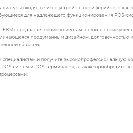
виатуры входят в число устройств периферийного касс
ребующиеся для надлежащего функционирования POS-сис
-ККМ» предлагает своим клиентам оценить преимущест
 отличающаяся продуманным дизайном, долговечностью и
твенной сборкой.
 специалистам и получите высокопрофессиональную ко
 POS-систем и POS-терминалов, а также приобретите в
процессами.