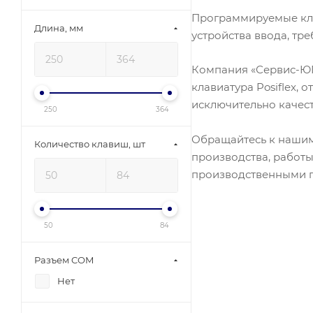
Программируемые кла
Длина, мм
устройства ввода, т
Компания «Сервис-ЮГ
клавиатура Posiflex,
исключительно качес
250
364
Обращайтесь к нашим
Количество клавиш, шт
производства, работы
производственными 
50
84
Разъем COM
Нет