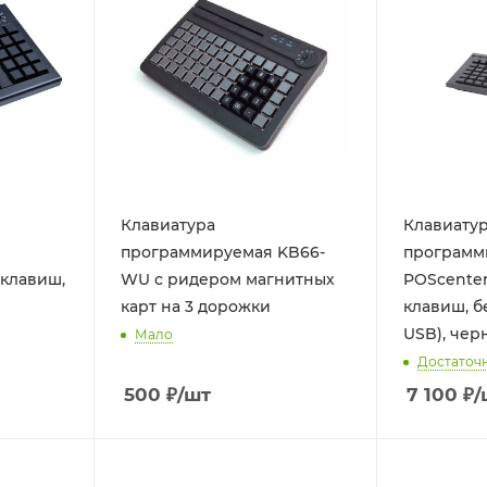
Клавиатура
Клавиату
программируемая KB66-
программ
 клавиш,
WU с ридером магнитных
POScenter 
карт на 3 дорожки
клавиш, б
USB), чер
Мало
Достаточ
500
₽
/шт
7 100
₽
/