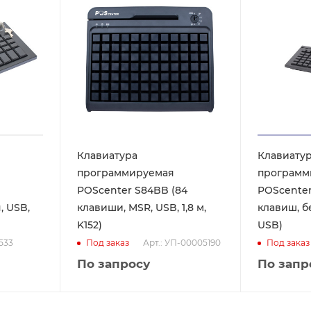
Клавиатура
Клавиату
программируемая
программ
POScenter S84BB (84
POScenter 
, USB,
клавиши, MSR, USB, 1,8 м,
клавиш, б
K152)
USB)
6533
Арт.: УП-00005190
Под заказ
Под заказ
По запросу
По запр