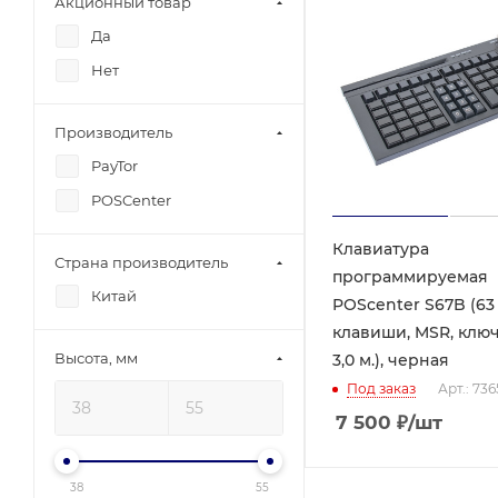
Акционный товар
Да
Нет
Производитель
PayTor
POSCenter
Клавиатура
Страна производитель
программируемая
Китай
POScenter S67B (63
клавиши, MSR, ключ
Высота, мм
3,0 м.), черная
Под заказ
Арт.: 73
7 500
₽
/шт
38
55