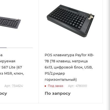
ра
POS клавиатура PayTor KB-
ируемая
78 (78 клавиш, матрица
S67 Lite (67
6х13, цифровой блок, USB,
ез MSR, ключ,
PS/2,ридер
горизонтальный)
Арт.: 734624
Арт.: 478000
Под заказ
осу
По запросу