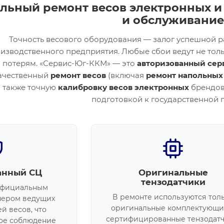
ьный ремонт весов электронных и 
и обслуживание
Точность весового оборудования — залог успешной р
изводственного предприятия. Любые сбои ведут не толь
потерям. «Сервис-Юг-ККМ» — это
авторизованный сер
ачественный
ремонт весов
(включая
ремонт напольных
также точную
калибровку весов электронных
брендов 
подготовкой к государственной 
анный СЦ
Оригинальные
тензодатчики
официальным
В ремонте используются тол
нером ведущих
оригинальные комплектующи
й весов, что
сертифицированные тензодатч
ное соблюдение