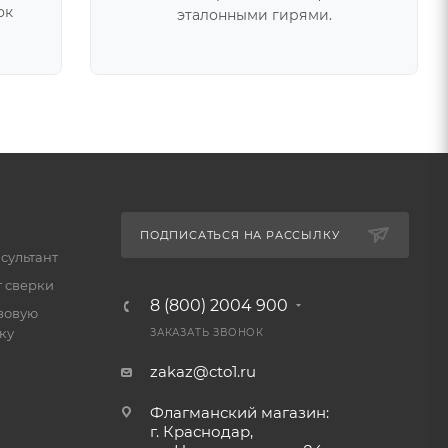
ок
эталонными гирями.
ПОДПИСАТЬСЯ НА РАССЫЛКУ
сультант
т сверки
8 (800) 2004 900
зовую
ку
ЗАКАЗАТЬ ЗВОНОК
zakaz@cto1.ru
Флагманский магазин:
г. Краснодар,