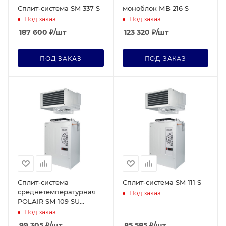
Сплит-система SM 337 S
моноблок МB 216 S
Под заказ
Под заказ
187 600
₽
/шт
123 320
₽
/шт
ПОД ЗАКАЗ
ПОД ЗАКАЗ
Сплит-система
Сплит-система SM 111 S
среднетемпературная
Под заказ
POLAIR SM 109 SU
(нержавеющая)
Под заказ
99 305
₽
/шт
85 585
₽
/шт