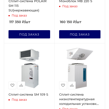
Сплит-система POLAIR
Моноблок MB 220 S
SM 115
Под заказ
SU(нержавеющая)
Под заказ
117 350
₽
/шт
160 150
₽
/шт
ПОД ЗАКАЗ
ПОД ЗАКАЗ
Сплит-система SM 109 S
Сплит-система
низкотемпературная
Под заказ
холодильная установка
POLAIR Professionale SB
Под заказ