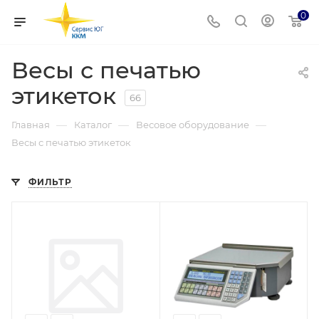
0
Весы с печатью
этикеток
66
—
—
—
Главная
Каталог
Весовое оборудование
Весы с печатью этикеток
ФИЛЬТР