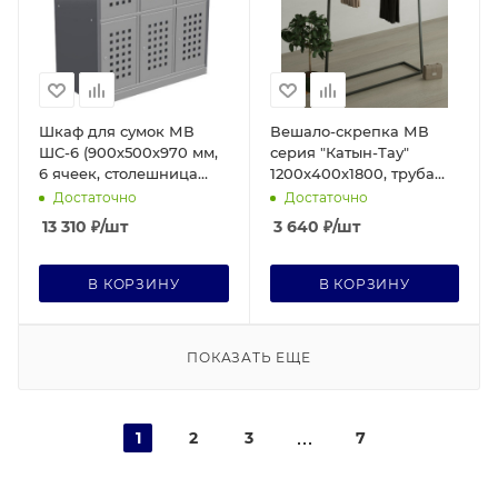
Шкаф для сумок МВ
Вешало-скрепка МВ
ШС-6 (900х500х970 мм,
серия "Катын-Тау"
6 ячеек, столешница
1200х400х1800, труба
AISI 430 )
25х25 мм, черное
Достаточно
Достаточно
13 310
₽
/шт
3 640
₽
/шт
В КОРЗИНУ
В КОРЗИНУ
ПОКАЗАТЬ ЕЩЕ
1
2
3
7