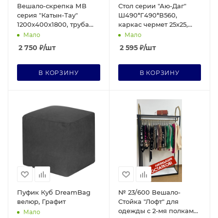
Вешало-скрепка МВ
Стол серии "Аю-Даг"
серия "Катын-Тау"
Ш490*Г490*В560,
1200х400х1800, труба
каркас чермет 25х25,
25х25 мм, Burgundy RAL
ЛДСП 16 мм Дуб крафт
Мало
Мало
3004
золотой
2 750
₽
/шт
2 595
₽
/шт
В КОРЗИНУ
В КОРЗИНУ
Пуфик Куб DreamBag
№ 23/600 Вешало-
велюр, Графит
Стойка "Лофт" для
одежды с 2-мя полками
Мало