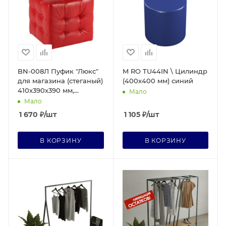
BN-008Л Пуфик "Люкс"
M RO TU44IN \ Цилиндр
для магазина (стеганый)
(400х400 мм) синий
410х390х390 мм,
Мало
красный
Мало
1 670
₽
/шт
1 105
₽
/шт
В КОРЗИНУ
В КОРЗИНУ