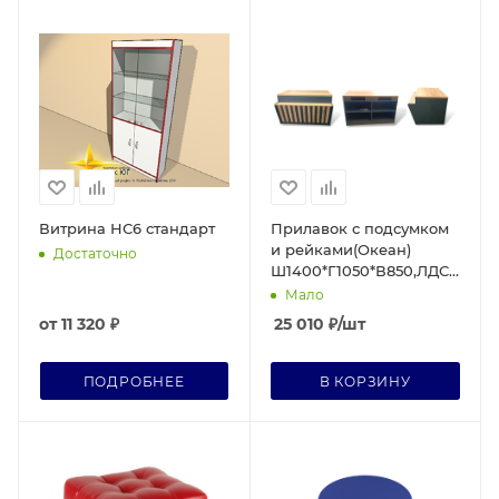
Витрина НС6 стандарт
Прилавок с подсумком
и рейками(Океан)
Достаточно
Ш1400*Г1050*В850,ЛДСП
Антрацит/Дуб Крафт
Мало
Золотой,столеш. 32 мм
от
11 320 ₽
25 010
₽
/шт
ПОДРОБНЕЕ
В КОРЗИНУ