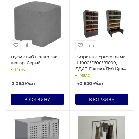
Пуфик Куб DreamBag
Витрина с оргстеклами
велюр, Серый
Ш1000*Г600*В1800,
ЛДСП Графит/Дуб Крафт
Мало
Золотой,полки ЛДСП (8
Мало
дверок)
2 085
₽
/шт
40 850
₽
/шт
В КОРЗИНУ
В КОРЗИНУ