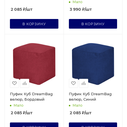
(металл черный/золото,
Мало
ЛДСП белый мрамор)
2 085
₽
/шт
3 990
₽
/шт
В КОРЗИНУ
В КОРЗИНУ
Пуфик Куб DreamBag
Пуфик Куб DreamBag
велюр, Бордовый
велюр, Синий
Мало
Мало
2 085
₽
/шт
2 085
₽
/шт