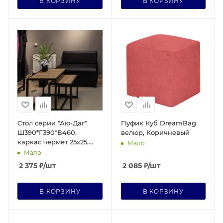
В КОРЗИНУ
В КОРЗИНУ
Стол серии "Аю-Даг"
Пуфик Куб DreamBag
Ш390*Г390*В460,
велюр, Коричневый
каркас чермет 25х25,
Мало
ЛДСП 16 мм Дуб крафт
Мало
золотой
2 375
₽
/шт
2 085
₽
/шт
В КОРЗИНУ
В КОРЗИНУ