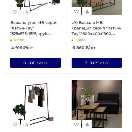
Вешало-угол МВ серия
с/б Вешало МВ
"Катын-Тау"
Трапеция серия "Катын-
1525х575х1525, труба
Тау" 1600х400х1900,
25х25 мм, черное
труба 25х25 мм, черное
Мало
Мало
4 916
₽
/шт
6 860
₽
/шт
В КОРЗИНУ
В КОРЗИНУ