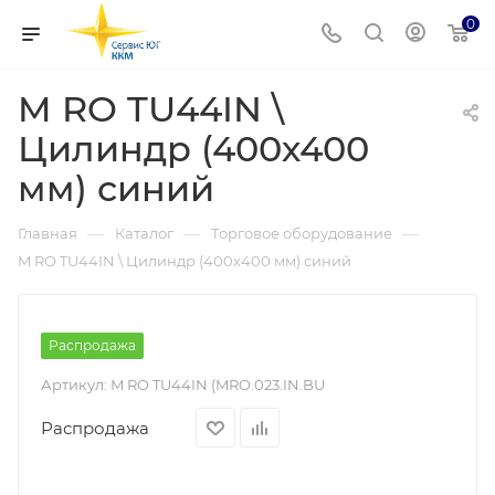
0
M RO TU44IN \
Цилиндр (400х400
мм) синий
—
—
—
Главная
Каталог
Торговое оборудование
M RO TU44IN \ Цилиндр (400х400 мм) синий
Распродажа
Артикул:
M RO TU44IN (MRO.023.IN.BU
Распродажа