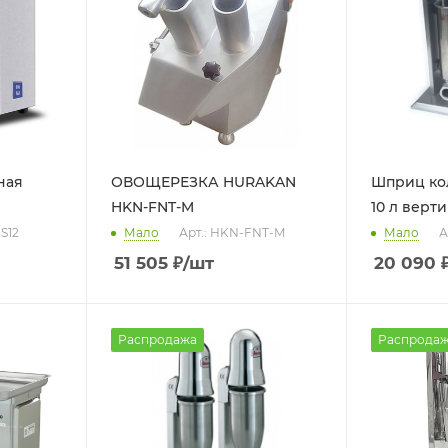
ная
ОВОЩЕРЕЗКА HURAKAN
Шприц ко
HKN-FNT-M
10 л верт
S12
Мало
Арт.: HKN-FNT-M
Мало
А
51 505
₽
/шт
20 090
Распродажа
Распрода