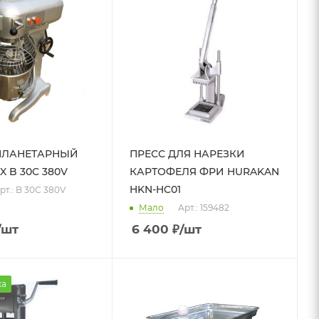
ПЛАНЕТАРНЫЙ
ПРЕСС ДЛЯ НАРЕЗКИ
 B 30C 380V
КАРТОФЕЛЯ ФРИ HURAKAN
HKN-HC01
рт.: B 30C 380V
Мало
Арт.: 159482
/шт
6 400
₽
/шт
жа