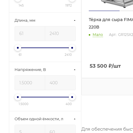
LILOMA
145
1972
Prismafood
Тёрка для сыра FIMA
Длина, мм
ROAL
220В
ROBOT COUPE
Мало
Арт.: GR12S
Sirman
STARFOOD
61
2410
VIATTO
53 500
₽
/шт
Напряжение, В
VITAMIX
XINXIN
Атеси
Гриль Мастер
1.5000
400
ЛЕПСЕ
Пищевые технологии
Объем одной ёмкости, л
Станкостроитель
Для обеспечения быст