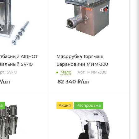
лбасный AIRHOT
Мясорубка Торгмаш
икальный SV-10
Барановичи МИМ-300
рт.: SV-10
Мало
Арт.: МИМ-300
₽
/шт
82 340
₽
/шт
жа
Акция
Распродажа