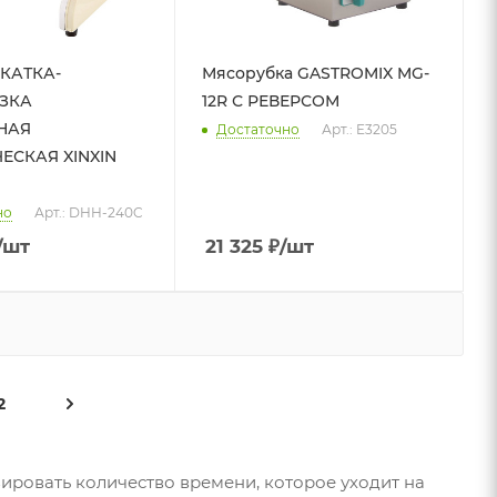
КАТКА-
Мясорубка GASTROMIX MG-
ЗКА
12R С РЕВЕРСОМ
НАЯ
Достаточно
Арт.: E3205
ЕСКАЯ XINXIN
но
Арт.: DHH-240C
/шт
21 325
₽
/шт
2
ировать количество времени, которое уходит на