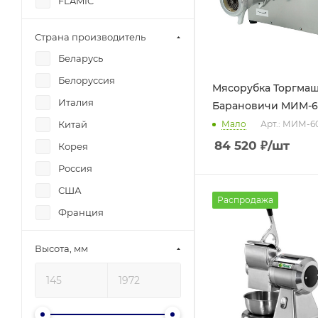
FLAMIC
Foodatlas
Страна производитель
Gastromix
Беларусь
Gastrorag
Белоруссия
Мясорубка Торгма
Gemlux
Италия
Барановичи МИМ-
Hamilton Beach
Китай
Мало
Арт.: МИМ-
HUALIAN MACHINERY
84 520
₽
/шт
Корея
Hurakan
Россия
IMPERIA
США
Iterma
Распродажа
Франция
JAU
KAYMAN
Высота, мм
KitchenAid
Kocateq
Lame Italia