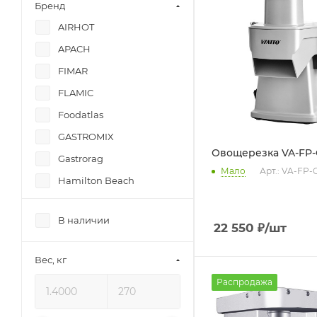
Бренд
AIRHOT
APACH
FIMAR
FLAMIC
Foodatlas
GASTROMIX
Овощерезка VA-FP-
Gastrorag
Мало
Арт.: VA-FP-
Hamilton Beach
HUALIAN MACHINERY
В наличии
HURAKAN
22 550
₽
/шт
JAU
Вес, кг
KAYMAN
Распродажа
Kocateq
Lame Italia