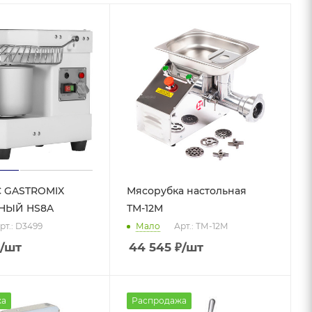
 GASTROMIX
Мясорубка настольная
НЫЙ HS8A
ТМ-12М
рт.: D3499
Мало
Арт.: ТМ-12М
/шт
44 545
₽
/шт
жа
Распродажа