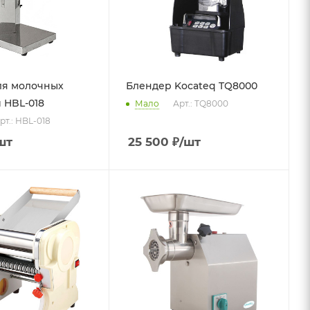
ля молочных
Блендер Kocateq TQ8000
 HBL-018
Мало
Арт.: TQ8000
рт.: HBL-018
шт
25 500
₽
/шт