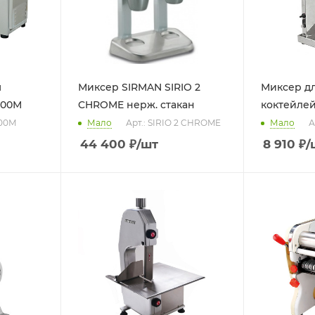
ш
Миксер SIRMAN SIRIO 2
Миксер д
600М
CHROME нерж. стакан
коктейлей
600М
Мало
Арт.: SIRIO 2 CHROME
Мало
А
44 400
₽
/шт
8 910
₽
/