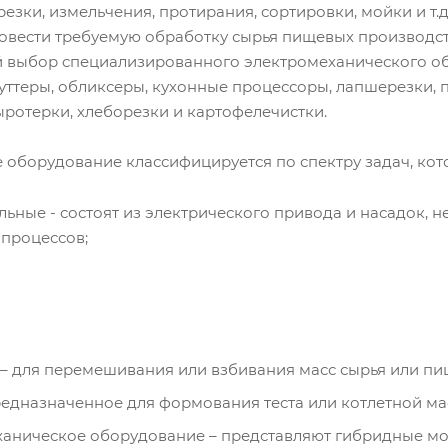
резки, измельчения, протирания, сортировки, мойки и т
овести требуемую обработку сырья пищевых производст
 выбор специализированного электромеханического об
ттеры, обликсеры, кухонные процессоры, лапшерезки, 
сыротерки, хлеборезки и картофелечистки.
 оборудование классифицируется по спектру задач, кот
ьные - состоят из электрического привода и насадок,
процессов;
 для перемешивания или взбивания масс сырья или пи
дназначенное для формования теста или котлетной ма
аническое оборудование – представляют гибридные мо