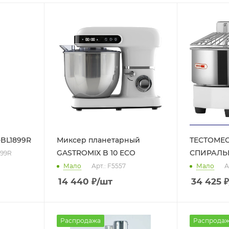
-BL1899R
Миксер планетарный
ТЕСТОМЕС
GASTROMIX B 10 ECO
СПИРАЛЬ
899R
Мало
Арт.: F5557
Мало
А
14 440
₽
/шт
34 425
₽
Распродажа
Распрода