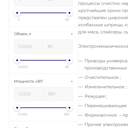
ТоргМаш
процессы очистки, на
кротчайшие сроки пр
Торгмаш, Барановичи
представлен широкий
Торгмаш, Пермь
5
60
колбасные шприцы, ку
ТОРГТЕХМАШ
для мяса, слайсеры, 
г.Барановичи
Объем, л
ТоргТехМаш,
Электромеханическое
Барановичи
Чувашторгтехника
Приводы универсал
производственных 
0.5500
80
Очистительное ;
Мощность. кВТ
Измельчительное ;
Режущее ;
Перемешивающее –
Формовочное – пре
0.1200
380
Прочее электромех