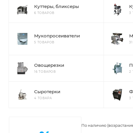
Куттеры, бликсеры
К
6 ТОВАРОВ
3
Мукопросеиватели
М
5 ТОВАРОВ
3
Овощерезки
П
16 ТОВАРОВ
2
Сыротерки
Ф
4 ТОВАРА
3
По наличию (возрастани