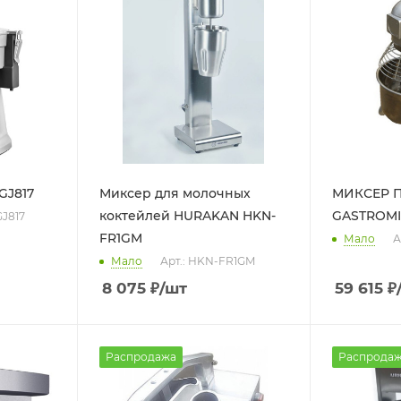
GJ817
Миксер для молочных
МИКСЕР 
коктейлей HURAKAN HKN-
GASTROMIX
GJ817
FR1GM
Мало
А
Мало
Арт.: HKN-FR1GM
8 075
₽
/шт
59 615
₽
Распродажа
Распрода