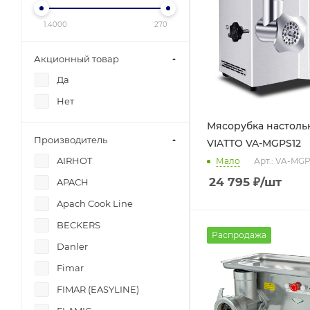
LILOMA
1.4000
270
ROAL
Акционный товар
ROBOT COUPE
Да
Sirman
Нет
VIATTO
XINXIN
Мясорубка настоль
Производитель
VIATTO VA-MGPS12
Атеси
AIRHOT
Мало
Арт.: VA-MGP
Гриль Мастер
24 795
₽
/шт
APACH
ЛЕПСЕ
Apach Cook Line
Пищевые технологии
BECKERS
ТоргМаш
Распродажа
Danler
ТоргМаш
Fimar
ТоргТехМаш,
Барановичи
FIMAR (EASYLINE)
Чувашторгтехника