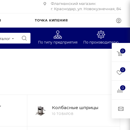
Флагманский магазин:
г. Краснодар, ул. Новокузнечная, 84
Ы
ТОЧКА КИПЕНИЯ
талог
По типу предприятия
По производителю
0
Супермаркеты
CAS
Учебные заведения
Масса-К
0
Фуд-трак
Mertech
Профторг
0
ЕГ
,
Колбасные шприцы
10 ТОВАРОВ