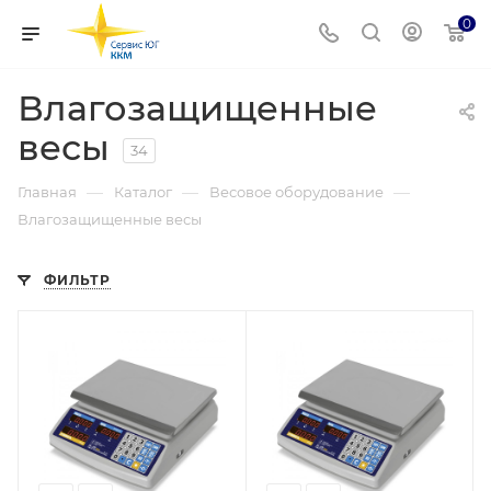
0
Влагозащищенные
весы
34
—
—
—
Главная
Каталог
Весовое оборудование
Влагозащищенные весы
ФИЛЬТР