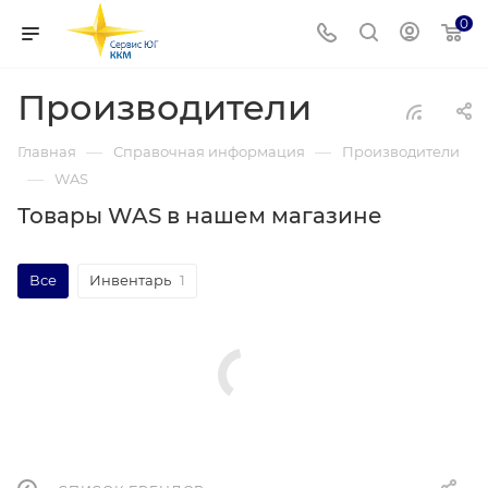
0
Производители
—
—
Главная
Справочная информация
Производители
—
WAS
Товары WAS в нашем магазине
Все
Инвентарь
1