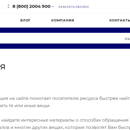
8 (800) 2004 900
ЗАКАЗАТЬ ЗВОНОК
БЛОГ
КОМПАНИЯ
КОНТАКТ
Ка
 рестораны
h
Одежда и обувь
AIRHOT
я
ны продуктов
К
Склады
Мастерская Вкуса
 белье
Столовые
Aqua Work
OOD
Polair
MasterGlass
я на сайте помогает посетителю ресурса быстрее найти
ать те или иные вещи.
ы найдете интересные материалы о способах обращения 
лов и многих других вещах, которые позволят Вам быст