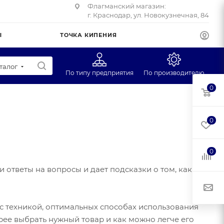
Флагманский магазин:
г. Краснодар, ул. Новокузнечная, 84
Ы
ТОЧКА КИПЕНИЯ
талог
По типу предприятия
По производителю
0
Супермаркеты
P.L. Proff Cuisine
Учебные заведения
ОСЗ
0
Фуд-трак
МАС-центр
Торгмаш, Барановичи
0
Mecuchi
 ответы на вопросы и дает подсказки о том, как
с техникой, оптимальных способах использования
рее выбрать нужный товар и как можно легче его