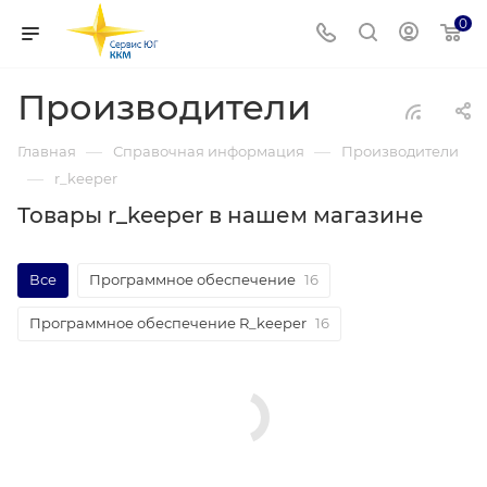
0
Производители
—
—
Главная
Справочная информация
Производители
—
r_keeper
Товары r_keeper в нашем магазине
Все
Программное обеспечение
16
Программное обеспечение R_keeper
16