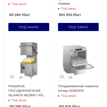
правая
Под заказ
Под заказ
161 260
₽
/шт
594 953
₽
/шт
ПОД ЗАКАЗ
ПОД ЗАКАЗ
МАШИНА
Посудомоечная машина
ПОСУДОМОЕЧНАЯ
Smeg UD500DS
SILANOS NE1300 / PS
Под заказ
H50-40NP C
Под заказ
ДОЗАТОРАМИ
351 780
₽
/шт
165 875
₽
/шт