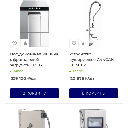
Посудомоечная машина
Устройство
с фронтальной
душирующее CANCAN
загрузкой SMEG
CC.MT02
Professional SPD500S
Мало
Мало
229 100
₽
/шт
20 875
₽
/шт
В КОРЗИНУ
В КОРЗИНУ