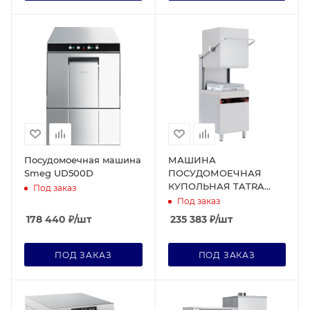
Посудомоечная машина
МАШИНА
Smeg UD500D
ПОСУДОМОЕЧНАЯ
КУПОЛЬНАЯ TATRA
Под заказ
TW.H50+DR+DD
Под заказ
178 440
₽
/шт
235 383
₽
/шт
ПОД ЗАКАЗ
ПОД ЗАКАЗ