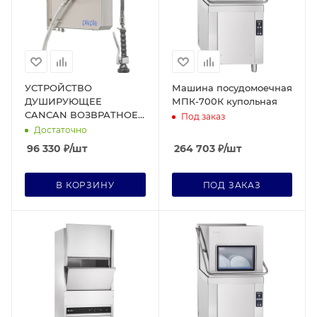
УСТРОЙСТВО
Машина посудомоечная
ДУШИРУЮЩЕЕ
МПК-700К купольная
CANCAN ВОЗВРАТНОЕ
Под заказ
CC.GT15
Достаточно
96 330
₽
/шт
264 703
₽
/шт
В КОРЗИНУ
ПОД ЗАКАЗ