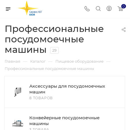
0
Профессиональные
посудомоечные
машины
29
—
—
—
Главная
Каталог
Пищевое оборудование
Профессиональные посудомоечные машины
Аксессуары для посудомоечных
машин
8 ТОВАРОВ
Конвейерные посудомоечные
машины
3 ТОВАРА