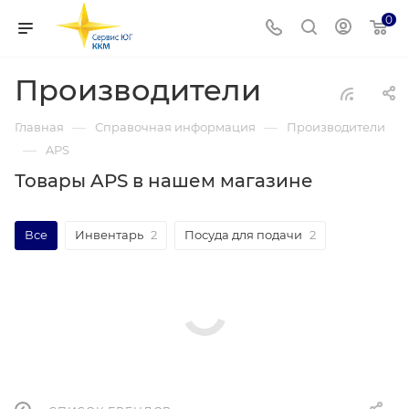
0
Производители
—
—
Главная
Справочная информация
Производители
—
APS
Товары APS в нашем магазине
Все
Инвентарь
2
Посуда для подачи
2