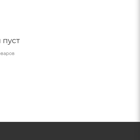
 пуст
оваров