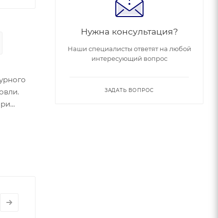
Нужна консультация?
Наши специалисты ответят на любой
интересующий вопрос
урного
овли.
ЗАДАТЬ ВОПРОС
при
урного
овли.
при