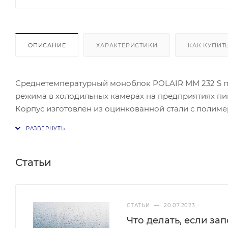
ОПИСАНИЕ
ХАРАКТЕРИСТИКИ
КАК КУПИТ
Среднетемпературный моноблок POLAIR MM 232 S 
режима в холодильных камерах на предприятиях пи
Корпус изготовлен из оцинкованной стали с полим
температуре окружающей среды от 5 °С до 40 °С и 
Среднетемпературный моноблок POLAIR MM 232 S 
режима в холодильных камерах на предприятиях пи
Корпус изготовлен из оцинкованной стали с полим
Статьи
температуре окружающей среды от 5 °С до 40 °С и 
СТАТЬИ
—
20.07.2023
Что делать, если за