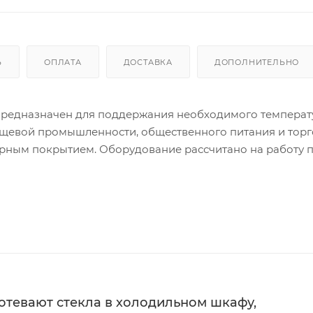
Ь
ОПЛАТА
ДОСТАВКА
ДОПОЛНИТЕЛЬНО
предназначен для поддержания необходимого температ
щевой промышленности, общественного питания и торг
ерным покрытием. Оборудование рассчитано на работу 
относительной влажности не выше 80%.
предназначен для поддержания необходимого температ
щевой промышленности, общественного питания и торг
ерным покрытием. Оборудование рассчитано на работу 
относительной влажности не выше 80%
потевают стекла в холодильном шкафу,