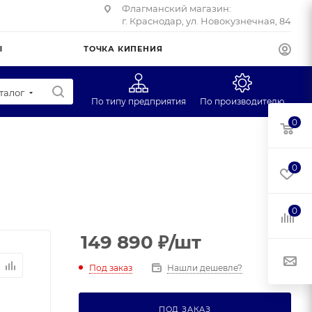
Флагманский магазин:
г. Краснодар, ул. Новокузнечная, 84
Ы
ТОЧКА КИПЕНИЯ
талог
По типу предприятия
По производителю
0
Супермаркеты
CAS
Учебные заведения
Масса-К
0
Фуд-трак
Mertech
Профторг
0
ЕГ
149 890
₽
/шт
Под заказ
Нашли дешевле?
ПОД ЗАКАЗ