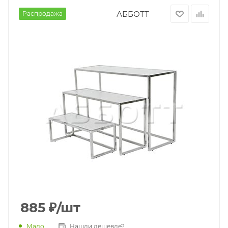
АББОТТ
Распродажа
885
₽
/шт
Мало
Нашли дешевле?