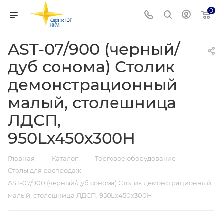
0
AST-07/900 (черный/
дуб сонома) Столик
демонстрационный
малый, столешница
ЛДСП,
950Lх450х300H
—
—
—
Главная
Каталог
Торговое оборудование
—
Столы для распродаж
AST-07/900 (черный/дуб сонома) Столик демонстрационный
малый, столешница ЛДСП, 950Lх450х300H