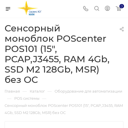
0
Сенсорный
моноблок POScenter
POS101 (15",
PCAP,J3455, RAM 4Gb,
SSD M2 128Gb, MSR)
без ОС
—
—
Главная
Каталог
Оборудование для автоматизации
—
—
POS системы
Сенсорный моноблок POScenter POS101 (15", PCAP,J3455, RAM
4Gb, SSD M2 128Gb, MSR) без ОС