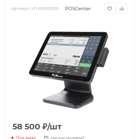
POSCenter
Артикул:
УП-00003159
58 500
₽
/шт
Под заказ
Нашли дешевле?