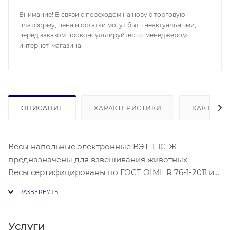
Внимание! В связи с переходом на новую торговую
платформу, цена и остатки могут быть неактуальными,
перед заказом проконсультируйтесь с менеджером
интернет-магазина.
ОПИСАНИЕ
ХАРАКТЕРИСТИКИ
КАК КУПИ
Весы напольные электронные ВЭТ-1-1С-Ж
предназначены для взвешивания животных.
Весы сертифицированы по ГОСТ OIML R 76-1-2011 и
внесены в Государственный реестр средств
измерений.
Функция для усреднения колеблющегося
показания массы. Выборка массы тары. Вычисление
Услуги