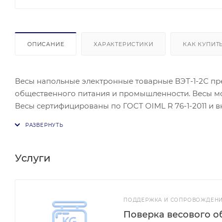
ОПИСАНИЕ
ХАРАКТЕРИСТИКИ
КАК КУПИТ
Весы напольные электронные товарные ВЭТ-1-2С пр
общественного питания и промышленности. Весы мог
Весы сертифицированы по ГОСТ OIML R 76-1-2011 и в
Счетный режим. Выборка массы тары. Звуковая и в
светодиодный дисплей. Защита от перегрузки. Энер
напряжения батареи Визуальная сигнализация о раз
сигнализация о нарушениях в работе весов. Проста
Услуги
взвешивания животных).
ПОДДЕРЖКА И СОПРОВОЖДЕНИ
Поверка весового о