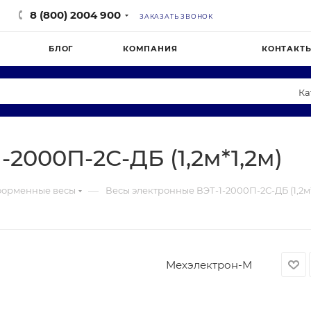
8 (800) 2004 900
ЗАКАЗАТЬ ЗВОНОК
БЛОГ
КОМПАНИЯ
КОНТАКТ
Ка
 рестораны
h
Одежда и обувь
AIRHOT
2000П-2С-ДБ (1,2м*1,2м)
ны продуктов
К
Склады
Мастерская Вкуса
 белье
Столовые
Aqua Work
—
форменные весы
Весы электронные ВЭТ-1-2000П-2С-ДБ (1,2м*
OOD
Polair
MasterGlass
Мехэлектрон-М