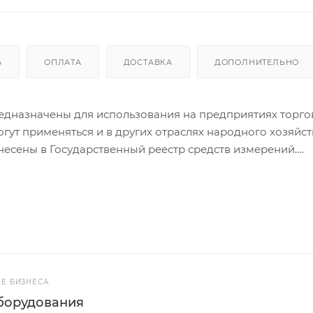
Ь
ОПЛАТА
ДОСТАВКА
ДОПОЛНИТЕЛЬНО
едназначены для использования на предприятиях торго
ут применяться и в других отраслях народного хозяйст
несены в Государственный реестр средств измерений.
изуальная индикация режимов работы весов. Высококон
госберегающий режим. Индикатор работы от сети. Пров
рядке встроенного аккумулятора. Звуковая и визуальна
я и надежная конструкция. Функция стабилизации массы 
Е БИЗНЕСА
борудования