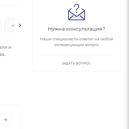
НАЛИЧИЕ
Нужна консультация?
Наши специалисты ответят на любой
интересующий вопрос
вли и
ва.
ЗАДАТЬ ВОПРОС
трастный
ерка
я
(для