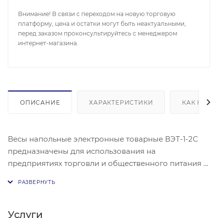
Внимание! В связи с переходом на новую торговую
платформу, цена и остатки могут быть неактуальными,
перед заказом проконсультируйтесь с менеджером
интернет-магазина.
ОПИСАНИЕ
ХАРАКТЕРИСТИКИ
КАК КУПИ
Весы напольные электронные товарные ВЭТ-1-2С
предназначены для использования на
предприятиях торговли и общественного питания и
промышленности. Весы могут применяться и в
других отраслях народного хозяйства.
Весы сертифицированы по ГОСТ OIML R 76-1-2011 и
внесены в Государственный реестр средств
Услуги