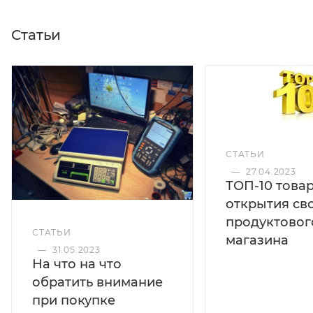
-большой выбор размеров ГПУ (мм) при различных
НПВ (т).
Статьи
СТАТЬИ
—
27.04.2023
ТОП-10 това
открытия св
продуктовог
СТАТЬИ
магазина
—
31.05.2023
На что на что
обратить внимание
при покупке