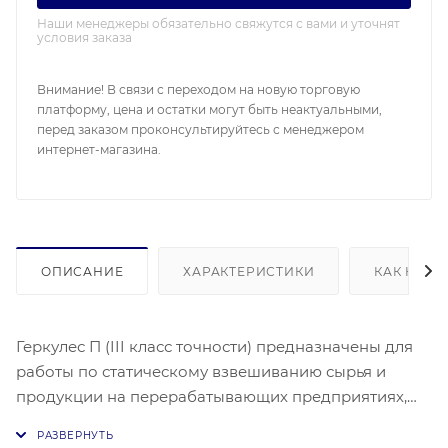
Наши менеджеры обязательно свяжутся с вами и уточнят
условия заказа
Внимание! В связи с переходом на новую торговую
платформу, цена и остатки могут быть неактуальными,
перед заказом проконсультируйтесь с менеджером
интернет-магазина.
ОПИСАНИЕ
ХАРАКТЕРИСТИКИ
КАК КУПИ
Геркулес П (III класс точности) предназначены для
работы по статическому взвешиванию сырья и
продукции на перерабатывающих предприятиях,
складских комплексах, металлобазах и в
транспортных компаниях.