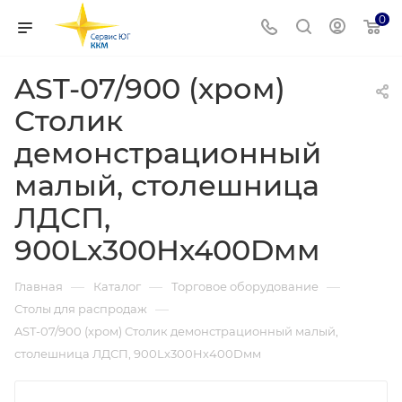
0
AST-07/900 (хром)
Столик
демонстрационный
малый, столешница
ЛДСП,
900Lх300Hх400Dмм
—
—
—
Главная
Каталог
Торговое оборудование
—
Столы для распродаж
AST-07/900 (хром) Столик демонстрационный малый,
столешница ЛДСП, 900Lх300Hх400Dмм