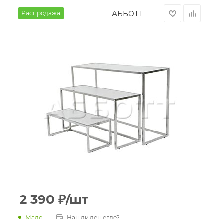
АББОТТ
Распродажа
2 390
₽
/шт
Мало
Нашли дешевле?