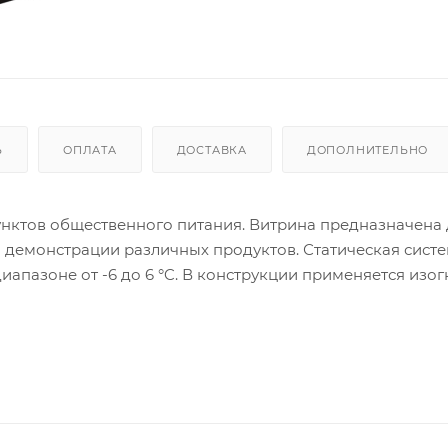
Ь
ОПЛАТА
ДОСТАВКА
ДОПОЛНИТЕЛЬНО
унктов общественного питания. Витрина предназначена
демонстрации различных продуктов. Статическая сист
апазоне от -6 до 6 °C. В конструкции применяется изог
ема подсветки. Для хранения запасов в нижней части
ения экспозиционной и рабочей поверхности применени
астика. Также в конструкции присутствует теплоизоляц
унктов общественного питания. Витрина предназначена
демонстрации различных продуктов. Статическая сист