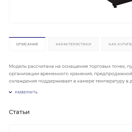
ОПИСАНИЕ
ХАРАКТЕРИСТИКИ
КАК КУПИТ
Модель рассчитана на оснащение торговых точек, п
организации временного хранения, предпродажной 
охлаждения поддерживает в камере температуру в ди
система остекления, действует люминесцентная сист
предусмотрена охлаждаемая камера. Для изготовл
нержавеющая сталь, боковины выполнены из ABS пл
слой из пенополиуретана.
Статьи
Модель рассчитана на оснащение торговых точек, п
организации временного хранения, предпродажной 