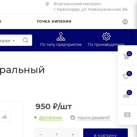
Флагманский магазин:
г. Краснодар, ул. Новокузнечная, 84
Ы
ТОЧКА КИПЕНИЯ
талог
По типу предприятия
По производителю
0
Супермаркеты
CAS
уральный
Учебные заведения
Масса-К
0
Фуд-трак
Mertech
Профторг
0
ЕГ
950
₽
/шт
Достаточно
Нашли дешевле?
В КОРЗИНУ