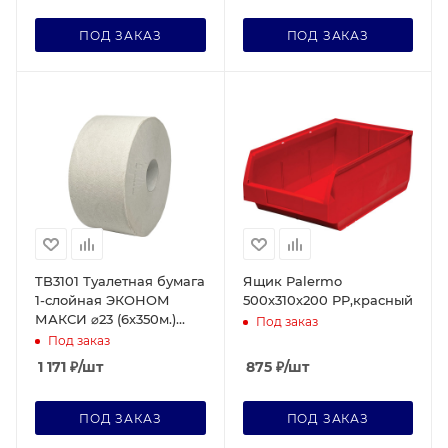
ПОД ЗАКАЗ
ПОД ЗАКАЗ
TB3101 Туалетная бумага
Ящик Palermo
1-слойная ЭКОНОМ
500х310х200 PP,красный
МАКСИ ⌀23 (6х350м.)
Под заказ
стар. арт.
Под заказ
1 171
₽
/шт
875
₽
/шт
ПОД ЗАКАЗ
ПОД ЗАКАЗ