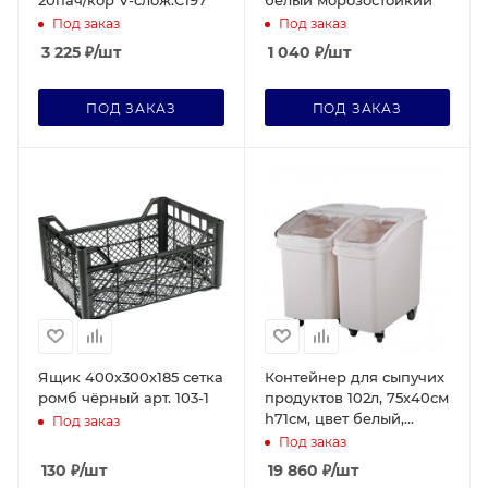
20пач/кор V-слож.C197
белый морозостойкий
Под заказ
Под заказ
3 225
₽
/шт
1 040
₽
/шт
ПОД ЗАКАЗ
ПОД ЗАКАЗ
Ящик 400х300х185 сетка
Контейнер для сыпучих
ромб чёрный арт. 103-1
продуктов 102л, 75х40см
h71см, цвет белый,
Под заказ
серия Jiwins JW-S102
Под заказ
130
₽
/шт
19 860
₽
/шт