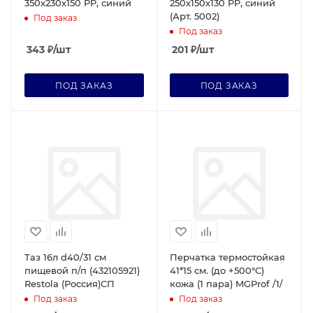
350х230х150 PP, синий
250х150х130 PP, синий
(Арт. 5002)
Под заказ
Под заказ
343
₽
/шт
201
₽
/шт
ПОД ЗАКАЗ
ПОД ЗАКАЗ
Таз 16л d40/31 см
Перчатка термостойкая
пищевой п/п (432105921)
41*15 см. (до +500°С)
Restola (Россия)СП
кожа (1 пара) MGProf /1/
Под заказ
Под заказ