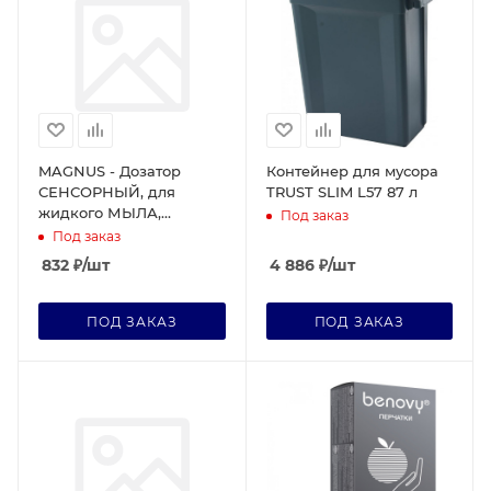
MAGNUS - Дозатор
Контейнер для мусора
СЕНСОРНЫЙ, для
TRUST SLIM L57 87 л
жидкого МЫЛА,
Под заказ
пластик АБС, БЕЛЫЙ,
Под заказ
1000 мл, питание 4АА
832
₽
/шт
4 886
₽
/шт
ПОД ЗАКАЗ
ПОД ЗАКАЗ