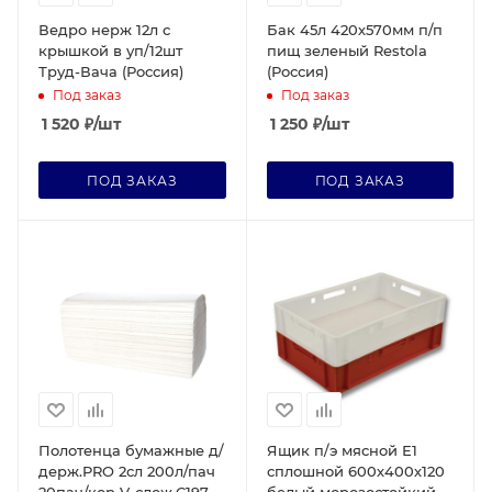
Ведро нерж 12л с
Бак 45л 420х570мм п/п
крышкой в уп/12шт
пищ зеленый Restola
Труд-Вача (Россия)
(Россия)
Под заказ
Под заказ
1 520
₽
/шт
1 250
₽
/шт
ПОД ЗАКАЗ
ПОД ЗАКАЗ
Полотенца бумажные д/
Ящик п/э мясной Е1
держ.PRO 2сл 200л/пач
сплошной 600х400х120