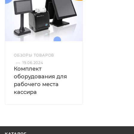
банкнот с одновременной проверкой
геометрических размеров Жидкокристаллический
контрастный дисплей с подсветкой Удобная ручка
для переноса счетчика СТ1040UM – пересчет
банкнот с одновременной проверкой подлинности
по УФ и МГ защитным признакам
ОБЗОРЫ ТОВАРОВ
—
19.06.2024
Комплект
оборудования для
рабочего места
кассира
КАТАЛОГ