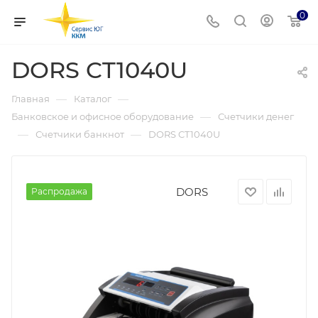
0
DORS CT1040U
—
—
Главная
Каталог
—
Банковское и офисное оборудование
Счетчики денег
—
—
Счетчики банкнот
DORS CT1040U
DORS
Распродажа