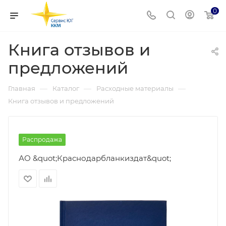
0
Книга отзывов и
предложений
—
—
—
Главная
Каталог
Расходные материалы
Книга отзывов и предложений
Распродажа
АО &quot;Краснодарбланкиздат&quot;