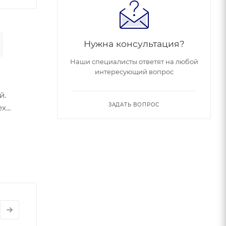
Нужна консультация?
Наши специалисты ответят на любой
интересующий вопрос
й.
ЗАДАТЬ ВОПРОС
ех
ьная
а. Через
жении.
тключение