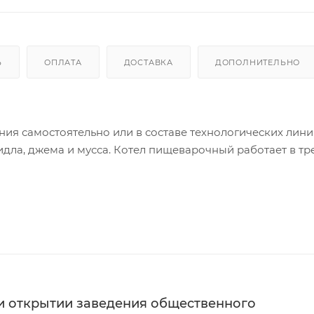
Ь
ОПЛАТА
ДОСТАВКА
ДОПОЛНИТЕЛЬНО
ия самостоятельно или в составе технологических лини
дла, джема и мусса. Котел пищеварочный работает в тр
 предназначен для основного
существляют регулировку мощности нагрева. Максимал
цевой панели у котла установлен кран большого диаметр
ка котла фиксируется в любом удобном для повара поло
 отсутствии воды в ней, срабатывает автоматическое о
очный предназн
ри открытии заведения общественного