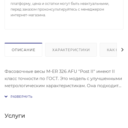
платформу, цена и остатки могут быть неактуальными,
перед заказом проконсультируйтесь с менеджером
интернет-магазина.
ОПИСАНИЕ
ХАРАКТЕРИСТИКИ
КАК КУПИ
Фасовочные весы M-ER 326 AFU "Post II" имеют II
класс точности по ГОСТ. Это модель с улучшенными
метрологическим характеристикам. Она подходит
для лабораторий, аптек, пищевых предприятий,
ювелирных мастерских и салонов.
Производитель оснастил весы
сверхпроизводительной и надежной электронной
Услуги
начинкой, превосходно читаемым в любых условиях