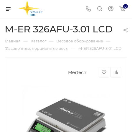
0
M-ER 326AFU-3.01 LCD
—
—
—
Главная
Каталог
Весовое оборудование
—
Фасовочные, порционные весы
M-ER 326AFU-3.01 LCD
Mertech