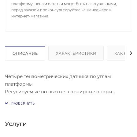
платформу, цена и остатки могут быть неактуальными,
перед заказом проконсультируйтесь с менеджером
интернет-магазина.
ОПИСАНИЕ
ХАРАКТЕРИСТИКИ
КАК КУПИ
Четыре тензометрических датчика по углам
платформы
Регулируемые по высоте шарнирные опоры
Соединительный кабель в жесткой оплетке длиной
3 м.
В зависимости от назначения и условий
эксплуатации на выбор 3 весовых индикатора: MI-H,
Услуги
MI-B, MI-E