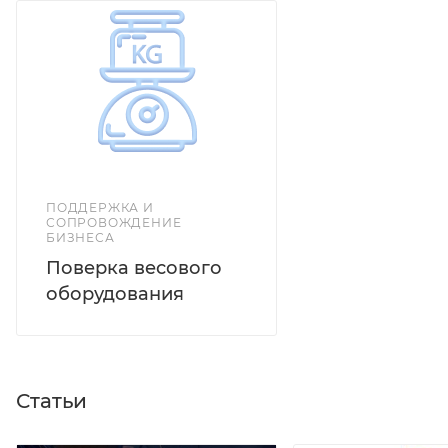
Платформенные весы с максимальной нагрузкой от
500 кг до 2000 кг 5 стандартных типоразмеров
платформ Материал платформы - углеродистая
сталь с лакокрасочным покрытием и рифленой
поверхностью Четыре тензометрических датчика по
углам платформы Регулируемые по высоте
шарнирные опоры Соединительный кабель в
жесткой оплетке длиной 3 м.
ПОДДЕРЖКА И
СОПРОВОЖДЕНИЕ
БИЗНЕСА
Поверка весового
оборудования
Статьи