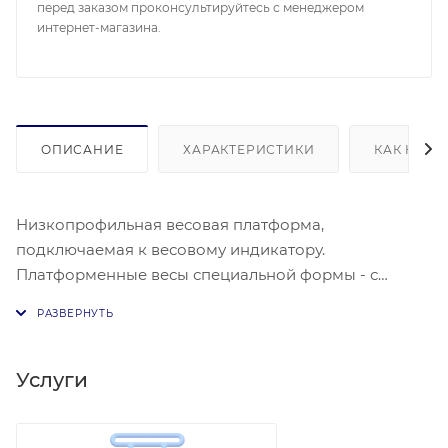
перед заказом проконсультируйтесь с менеджером
интернет-магазина.
ОПИСАНИЕ
ХАРАКТЕРИСТИКИ
КАК КУПИ
Низкопрофильная весовая платформа,
подключаемая к весовому индикатору.
Платформенные весы специальной формы - с
низким профилем и пандусом Материал платформы
- углеродистая сталь с лакокрасочным покрытием и
рифленой поверхностью или нержавеющая сталь с
гладкой поверхностью Четыре тензометрических
Услуги
датчика по углам платформы Регулируемые по
высоте шарнирные опоры Соединительный кабель