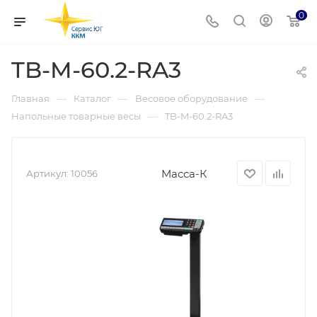
0
TB-M-60.2-RA3
—
—
—
Главная
Каталог
Весовое оборудование
—
Напольные товарные весы
TB-M-60.2-RA3
Масса-К
Артикул:
10056