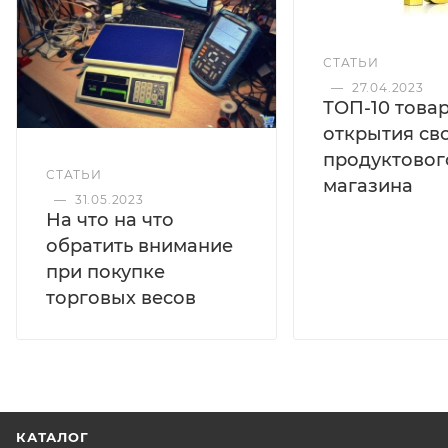
накопитель; -сканер штрихкодов (MJ-4209, АТОЛ SB-
1101, Datalogic QuickScan Lite QW2100 и др.);
СТАТЬИ
-выносной индикатор DI4D (промышленный и
—
27.04.2023
ТОП-10 това
открытия св
продуктовог
СТАТЬИ
магазина
—
31.05.2023
На что на что
обратить внимание
при покупке
торговых весов
КАТАЛОГ