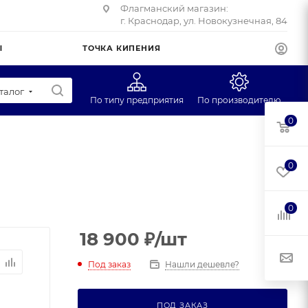
Флагманский магазин:
г. Краснодар, ул. Новокузнечная, 84
Ы
ТОЧКА КИПЕНИЯ
талог
По типу предприятия
По производителю
0
Супермаркеты
CAS
Учебные заведения
Масса-К
0
Фуд-трак
Mertech
Профторг
0
ЕГ
18 900
₽
/шт
Под заказ
Нашли дешевле?
ПОД ЗАКАЗ