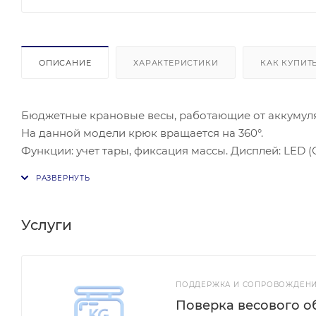
ОПИСАНИЕ
ХАРАКТЕРИСТИКИ
КАК КУПИТ
Бюджетные крановые весы, работающие от аккумуля
На данной модели крюк вращается на 360°.
Функции: учет тары, фиксация массы. Дисплей: LED 
аккумулятора + зарядное устройство. Диапазон рабо
температур: -30/+55 °С (индекс М). Материал корпуса
Дополнительные функции: Суммирование массы.
Услуги
ПОДДЕРЖКА И СОПРОВОЖДЕНИ
Поверка весового о