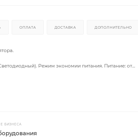
Ь
ОПЛАТА
ДОСТАВКА
ДОПОЛНИТЕЛЬНО
тора.
(Светодиодный). Режим экономии питания. Питание: от
чих температур: -10/+40 °С. Особый диапазон рабочих
: алюминиевый сплав. Вращение крюка: 360°. Пульт ДУ: ест
Е БИЗНЕСА
борудования