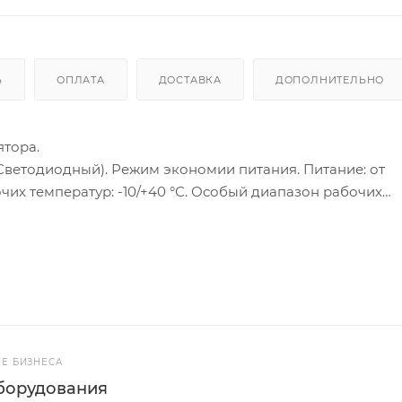
Ь
ОПЛАТА
ДОСТАВКА
ДОПОЛНИТЕЛЬНО
тора.
чих температур: -10/+40 °С. Особый диапазон рабочих
: алюминиевый сплав. Вращение крюка: нет. Пульт ДУ: Ест
Е БИЗНЕСА
борудования