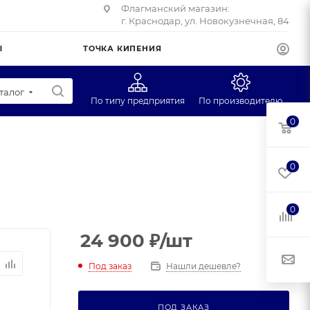
Флагманский магазин:
г. Краснодар, ул. Новокузнечная, 84
Ы
ТОЧКА КИПЕНИЯ
талог
По типу предприятия
По производителю
0
Супермаркеты
CAS
Учебные заведения
Масса-К
0
Фуд-трак
Mertech
Профторг
0
ЕГ
24 900
₽
/шт
Под заказ
Нашли дешевле?
ПОД ЗАКАЗ