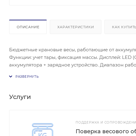
ОПИСАНИЕ
ХАРАКТЕРИСТИКИ
КАК КУПИТ
Бюджетные крановые весы, работающие от аккумуля
Функции: учет тары, фиксация массы. Дисплей: LED (Светодиодный). Режим экономии питания. Питание: от
аккумулятора + зарядное устройство. Диапазон рабо
температур: -30/+55 °С (индекс М). Материал корпуса
Дополнительные функции: Суммирование массы.
Услуги
ПОДДЕРЖКА И СОПРОВОЖДЕНИ
Поверка весового о