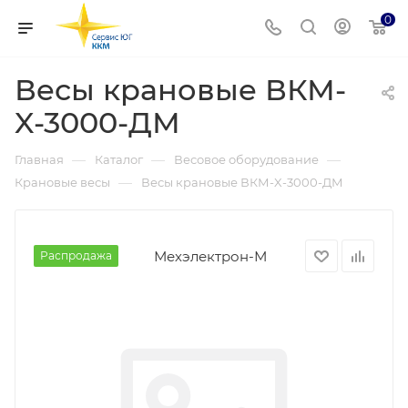
0
Весы крановые ВКМ-
X-3000-ДМ
—
—
—
Главная
Каталог
Весовое оборудование
—
Крановые весы
Весы крановые ВКМ-X-3000-ДМ
Мехэлектрон-М
Распродажа