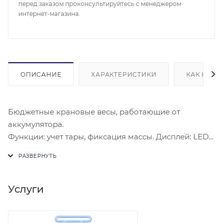
перед заказом проконсультируйтесь с менеджером
интернет-магазина.
ОПИСАНИЕ
ХАРАКТЕРИСТИКИ
КАК КУПИ
Бюджетные крановые весы, работающие от
аккумулятора.
Функции: учет тары, фиксация массы. Дисплей: LED
(Светодиодный). Режим экономии питания.
Питание: от аккумулятора + зарядное устройство.
Диапазон рабочих температур: -10/+40 °С. Особый
диапазон рабочих температур: -30/+55 °С (индекс М).
Услуги
Материал корпуса: алюминиевый сплав. Вращение
крюка: нет. Пульт ДУ: Есть. Дополнительные функции: