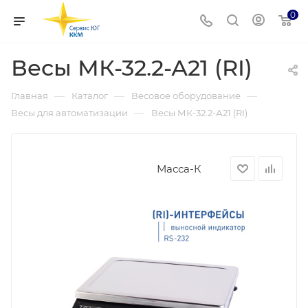
0
Весы МК-32.2-А21 (RI)
—
—
—
Главная
Каталог
Весовое оборудование
—
Весы для автоматизации
Весы МК-32.2-А21 (RI)
Масса-К