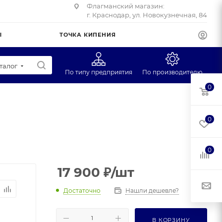
Флагманский магазин:
г. Краснодар, ул. Новокузнечная, 84
Ы
ТОЧКА КИПЕНИЯ
талог
По типу предприятия
По производителю
0
Супермаркеты
CAS
Учебные заведения
Масса-К
0
Фуд-трак
Mertech
Профторг
0
ЕГ
17 900
₽
/шт
Достаточно
Нашли дешевле?
В КОРЗИНУ