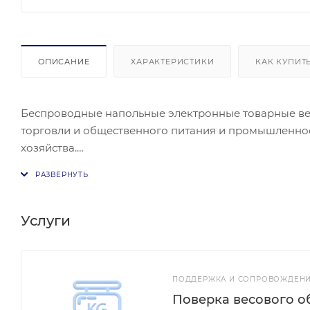
ОПИСАНИЕ
ХАРАКТЕРИСТИКИ
КАК КУПИТ
Беспроводные напольные электронные товарные ве
торговли и общественного питания и промышленност
хозяйства.
Весы товарные беспроводные Режим работы: учет тар
метров Дисплей: LCD(Жидкокристаллический) Питание: от сети 220В, встроенный аккумулятор, (не менее 8 часов
непрерывной работы) Температура эк
Услуги
ПОДДЕРЖКА И СОПРОВОЖДЕНИ
Поверка весового о