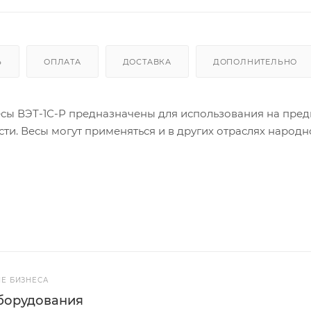
Ь
ОПЛАТА
ДОСТАВКА
ДОПОЛНИТЕЛЬНО
сы ВЭТ-1С-Р предназначены для использования на пред
и. Весы могут применяться и в других отраслях народн
ы, суммирование, память цен 3 позиции. Радиус действ
сплуатации: -10/+40 С Платформа: сталь (высокопрочная порошковая
Е БИЗНЕСА
борудования