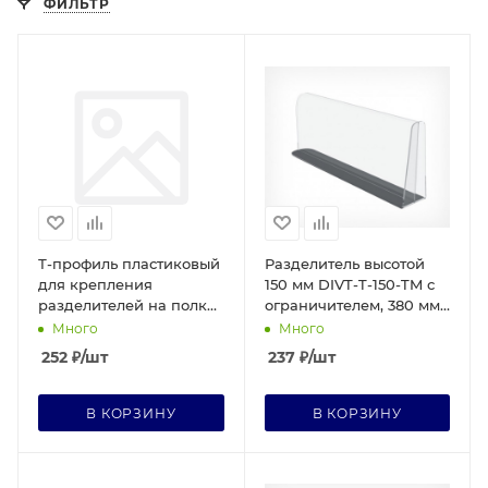
ФИЛЬТР
Т-профиль пластиковый
Разделитель высотой
для крепления
150 мм DIVT-T-150-TM с
разделителей на полке
ограничителем, 380 мм
T-RAIL30 ТМ, длина
с магнитным скотчем
Много
Много
1000мм с маг.скотч (10)
(20)
252
₽
/шт
237
₽
/шт
В КОРЗИНУ
В КОРЗИНУ