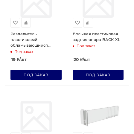
Разделитель
Большая пластиковая
пластиковый
задняя опора BACK-XL
обламывающийся
Под заказ
высотой 60мм DIV60-B,
Под заказ
длина 285-485 мм без
19
₽
/шт
20
₽
/шт
переднего огран.
ПОД ЗАКАЗ
ПОД ЗАКАЗ