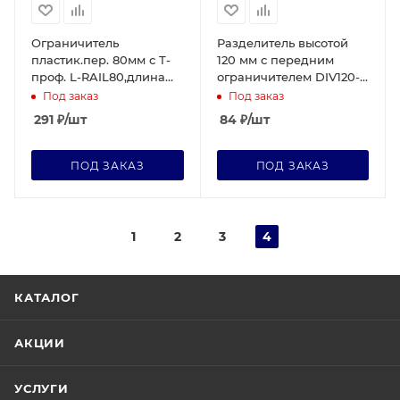
Ограничитель
Разделитель высотой
пластик.пер. 80мм с Т-
120 мм с передним
проф. L-RAIL80,длина
ограничителем DIV120-
1250мм,вспен.скотч,
BTW120, длина 285-385
Под заказ
Под заказ
прозрачн
мм
291
₽
/шт
84
₽
/шт
ПОД ЗАКАЗ
ПОД ЗАКАЗ
1
2
3
4
КАТАЛОГ
АКЦИИ
УСЛУГИ