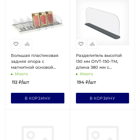
Большая пластиковая
Разделитель высотой
задняя опора с
150 мм DIVT-150-TM,
магнитной основой
длина 380 мм с
BACK-XL-TM (20)
магнитным скотчем (10)
Много
Много
112
₽
/шт
194
₽
/шт
В КОРЗИНУ
В КОРЗИНУ