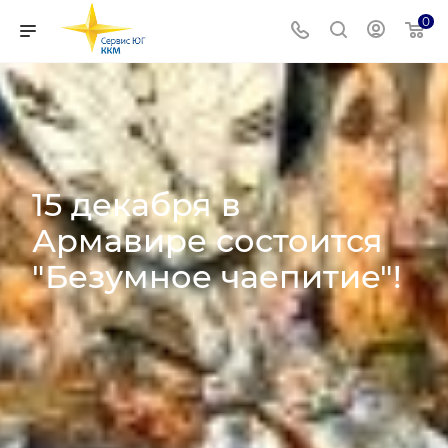
0
15 декабря в
Армавире состоится
"Безумное чаепитие"!